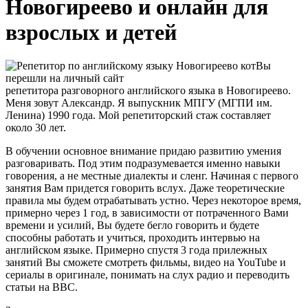
Новогиреево и онлайн для
взрослых и детей
Вы
перешли
на
личный
сайт
репетитора
разговорного
английского
языка
в
Новогиреево
.
Меня
зовут
Александр
.
Я
выпускник
МПГУ
(
МГПИ
им
.
Ленина
) 1990 года.
Мой
репетиторский
стаж
составляет
около
30
лет
.
В
обучении
основное
внимание
придаю
развитию
умения
разговаривать
.
Под
этим
подразумевается
именно
навыки
говорения
,
а
не
местные
диалекты
и
сленг
.
Начиная
с
первого
занятия
Вам
придется
говорить
вслух
.
Даже
теоретические
правила
мы
будем
отрабатывать
устно
.
Через
некоторое
время
,
примерно
через
1
год
,
в
зависимости
от
потраченного
Вами
времени
и
усилий
,
Вы
будете
бегло
говорить
и
будете
способны
работать
и
учиться
,
проходить
интервью
на
английском
языке
.
Примерно
спустя
3
года
прилежных
занятий
Вы
сможете
смотреть
фильмы
,
видео
на
YouTube
и
сериалы
в
оригинале
,
понимать
на
слух
радио
и
переводить
статьи
на
BBC
.