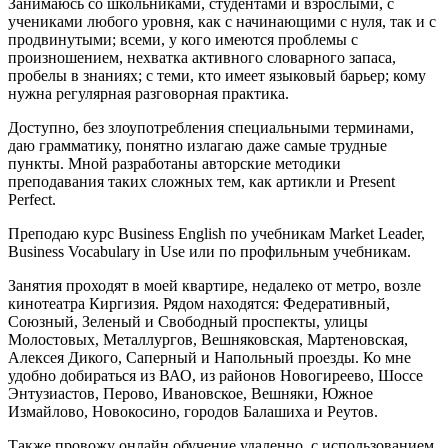
Занимаюсь
со
школьниками
,
студентами
и
взрослыми
,
с
учениками
любого
уровня
,
как
с
начинающими
с
нуля
,
так
и
с
продвинутыми
;
всеми
,
у
кого
имеются
проблемы
с
произношением
,
нехватка
активного
словарного
запаса
,
пробелы
в
знаниях
;
с
теми
,
кто
имеет
языковый
барьер
;
кому
нужна
регулярная
разговорная
практика
.
Доступно
,
без
злоупотребления
специальными
терминами
,
даю
грамматику
,
понятно
излагаю
даже
самые
трудные
пункты
.
Мной
разработаны
авторские
методики
преподавания
таких
сложных
тем
,
как
артикли
и
Present
Perfect
.
Преподаю
курс
Business
English
по
учебникам
Market
Leader
,
Business
Vocabulary
in
Use
или
по
профильным
учебникам
.
Занятия
проходят
в
моей
квартире
,
недалеко
от
метро
,
возле
кинотеатра
Киргизия
.
Рядом
находятся
:
Федеративный
,
Союзный,
Зеленый
и
Свободный
проспекты, улицы
Молостовых, Металлургов, Вешняковская, Мартеновская,
Алексея Дикого, Саперный и Напольный проезды.
Ко
мне
удобно
добираться
из
ВАО
,
из
районов
Новогиреево
,
Шоссе
Энтузиастов
,
Перово
,
Ивановское
,
Вешняки
,
Южное
Измайлово
,
Новокосино
,
городов
Балашиха
и
Реутов
.
Также провожу онлайн обучение удаленно, с использованием