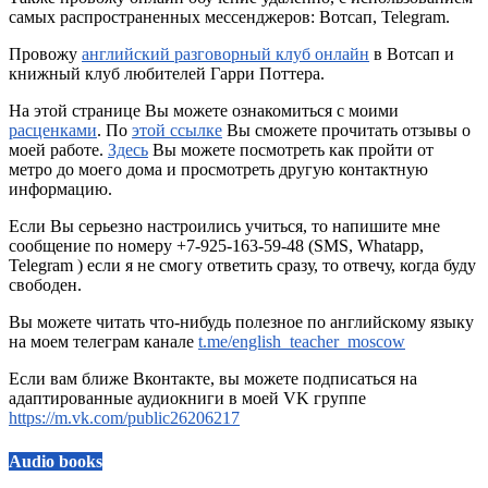
самых распространенных мессенджеров: Вотсап, Telegram.
Провожу
английский разговорный клуб онлайн
в Вотсап и
книжный клуб любителей Гарри Поттера.
На этой странице Вы можете ознакомиться с моими
расценками
. По
этой ссылке
Вы сможете прочитать отзывы о
моей работе.
Здесь
Вы можете посмотреть как пройти от
метро до моего дома и просмотреть другую контактную
информацию.
Если
Вы
серьезно
настроились
учиться
,
то
напишите мне
сообщение
по
номеру
+
7-925-163-59-48 (SMS, Whatapp,
Telegram
)
если
я
не
смогу
ответить сразу
,
то отвечу, когда буду
свободен.
Вы можете читать что-нибудь полезное по английскому языку
на моем телеграм канале
t.me/english_teacher_moscow
Если вам ближе Вконтакте, вы можете подписаться на
адаптированные аудиокниги в моей VK группе
https://m.vk.com/public26206217
Audio books