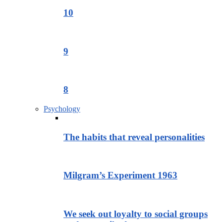
10
9
8
Psychology
The habits that reveal personalities
Milgram’s Experiment 1963
We seek out loyalty to social groups