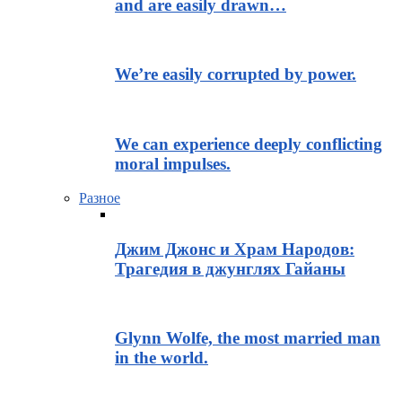
and are easily drawn…
We’re easily corrupted by power.
We can experience deeply conflicting
moral impulses.
Разное
Джим Джонс и Храм Народов:
Трагедия в джунглях Гайаны
Glynn Wolfe, the most married man
in the world.