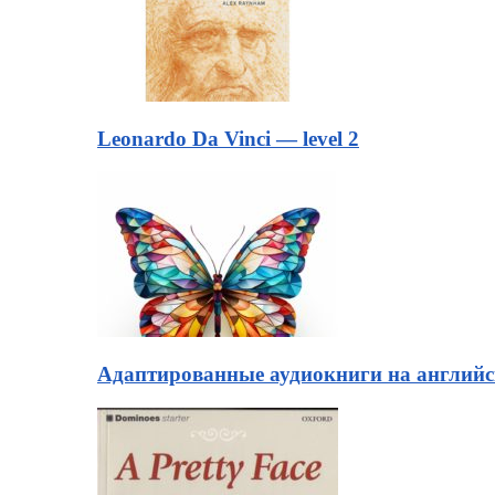
Leonardo Da Vinci — level 2
Адаптированные аудиокниги на английск