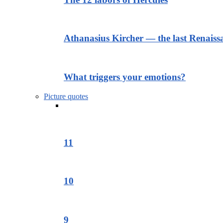
Athanasius Kircher — the last Renais
What triggers your emotions?
Picture quotes
11
10
9