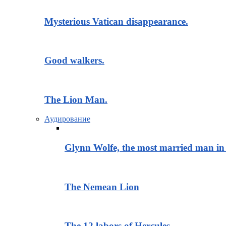
Mysterious Vatican disappearance.
Good walkers.
The Lion Man.
Аудирование
Glynn Wolfe, the most married man in 
The Nemean Lion
The 12 labors of Hercules