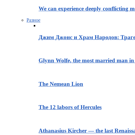
We can experience deeply conflicting m
Разное
Джим Джонс и Храм Народов: Траге
Glynn Wolfe, the most married man in 
The Nemean Lion
The 12 labors of Hercules
Athanasius Kircher — the last Renais