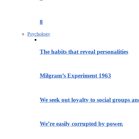
8
Psychology
The habits that reveal personalities
Milgram’s Experiment 1963
We seek out loyalty to social groups a
We’re easily corrupted by power.