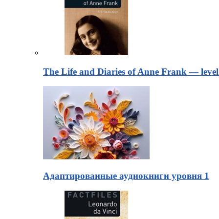
The Life and Diaries of Anne Frank — level
Адаптированные аудиокниги уровня 1