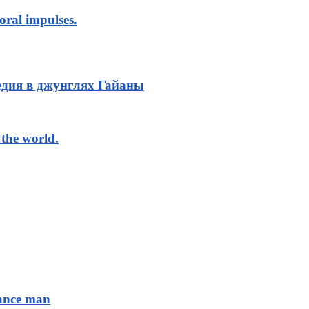
oral impulses.
дия в джунглях Гайаны
the world.
sance man