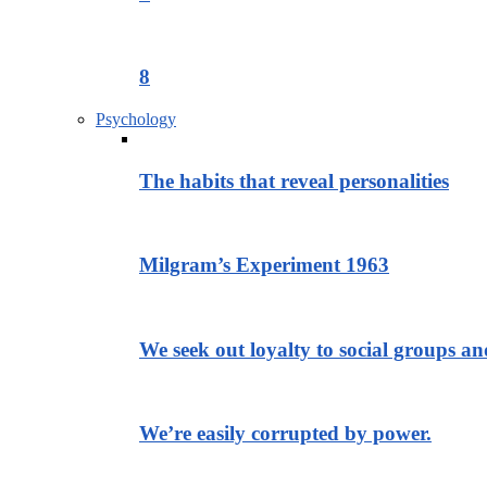
8
Psychology
The habits that reveal personalities
Milgram’s Experiment 1963
We seek out loyalty to social groups a
We’re easily corrupted by power.