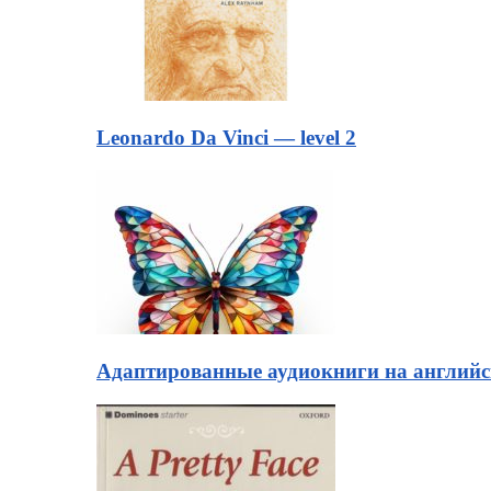
Leonardo Da Vinci — level 2
Адаптированные аудиокниги на английск