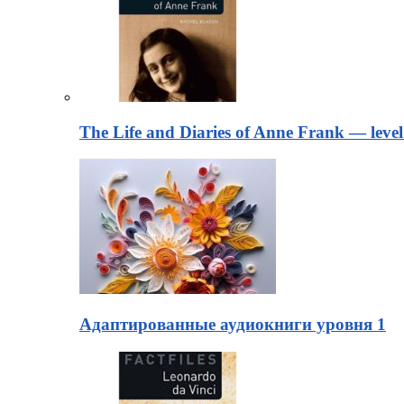
The Life and Diaries of Anne Frank — level
Адаптированные аудиокниги уровня 1