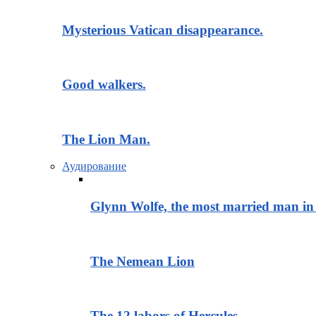
Mysterious Vatican disappearance.
Good walkers.
The Lion Man.
Аудирование
Glynn Wolfe, the most married man in 
The Nemean Lion
The 12 labors of Hercules