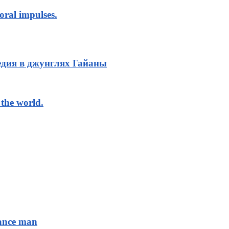
oral impulses.
дия в джунглях Гайаны
the world.
sance man