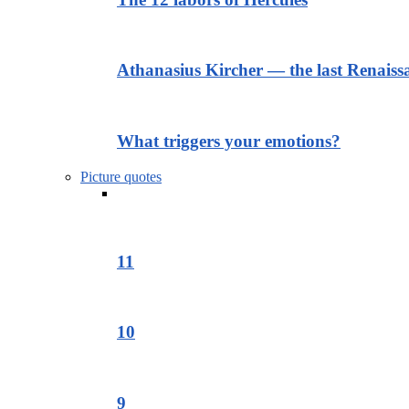
Athanasius Kircher — the last Renais
What triggers your emotions?
Picture quotes
11
10
9