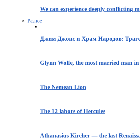
We can experience deeply conflicting m
Разное
Джим Джонс и Храм Народов: Траге
Glynn Wolfe, the most married man in 
The Nemean Lion
The 12 labors of Hercules
Athanasius Kircher — the last Renais