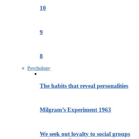
10
9
8
Psychology
The habits that reveal personalities
Milgram’s Experiment 1963
We seek out loyalty to social groups