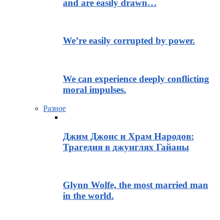
and are easily drawn…
We’re easily corrupted by power.
We can experience deeply conflicting
moral impulses.
Разное
Джим Джонс и Храм Народов:
Трагедия в джунглях Гайаны
Glynn Wolfe, the most married man
in the world.