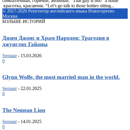
симпатичный, горячий, знойный. “That guy is hot!” a hottie
красотка, красавчик. “Let’s go talk to those hotties sitting...
© 2017-2020 Репетитор английского языка Новогиреево
Москва
БОЛЬШЕ ИСТОРИЙ
Джим Джонс и Храм Народов: Трагедия в
джунглях Гайаны
Seosaur
-
15.03.2026
0
Glynn Wolfe, the most married man in the world.
Seosaur
-
22.01.2025
0
The Nemean Lion
Seosaur
-
14.01.2025
0