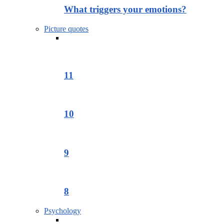
What triggers your emotions?
Picture quotes
11
10
9
8
Psychology