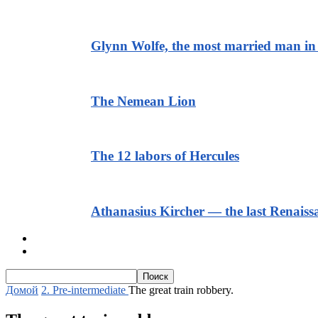
Glynn Wolfe, the most married man in 
The Nemean Lion
The 12 labors of Hercules
Athanasius Kircher — the last Renais
Тексты для начинающих
Текст с транскрипцией и аудио
Домой
2. Pre-intermediate
The great train robbery.