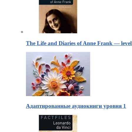
The Life and Diaries of Anne Frank — level
Адаптированные аудиокниги уровня 1