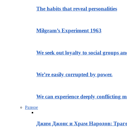
The habits that reveal personalities
Milgram’s Experiment 1963
We seek out loyalty to social groups a
We’re easily corrupted by power.
We can experience deeply conflicting m
Разное
Джим Джонс и Храм Народов: Траге