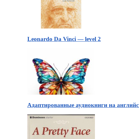
Leonardo Da Vinci — level 2
Адаптированные аудиокниги на английск