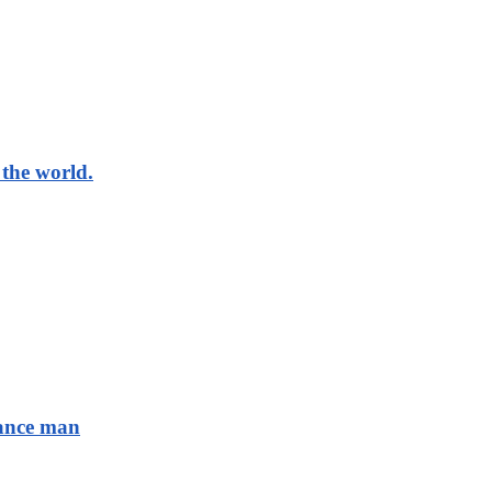
the world.
sance man