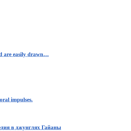
nd are easily drawn…
oral impulses.
дия в джунглях Гайаны