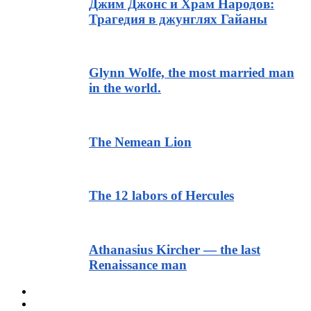
Джим Джонс и Храм Народов:
Трагедия в джунглях Гайаны
Glynn Wolfe, the most married man
in the world.
The Nemean Lion
The 12 labors of Hercules
Athanasius Kircher — the last
Renaissance man
Тексты для начинающих
Текст с транскрипцией и аудио