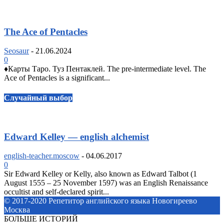
The Ace of Pentacles
Seosaur
-
21.06.2024
0
♦️Карты Таро. Туз Пентаклей. The pre-intermediate level. The
Ace of Pentacles is a significant...
Случайный выбор
Edward Kelley — english alchemist
english-teacher.moscow
-
04.06.2017
0
Sir Edward Kelley or Kelly, also known as Edward Talbot (1
August 1555 – 25 November 1597) was an English Renaissance
occultist and self-declared spirit...
© 2017-2020 Репетитор английского языка Новогиреево
Москва
БОЛЬШЕ ИСТОРИЙ