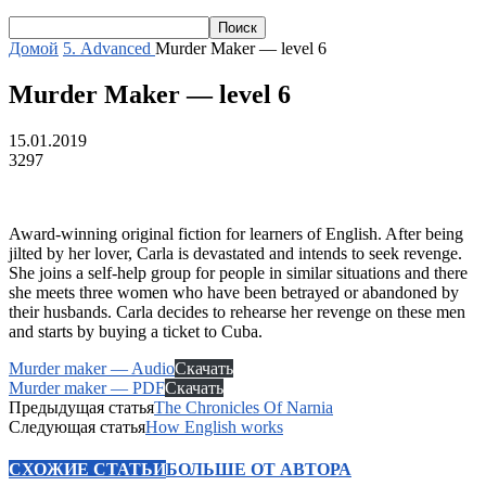
Домой
5. Advanced
Murder Maker — level 6
Murder Maker — level 6
15.01.2019
3297
Award-winning original fiction for learners of English. After being
jilted by her lover, Carla is devastated and intends to seek revenge.
She joins a self-help group for people in similar situations and there
she meets three women who have been betrayed or abandoned by
their husbands. Carla decides to rehearse her revenge on these men
and starts by buying a ticket to Cuba.
Murder maker — Audio
Скачать
Murder maker — PDF
Скачать
Предыдущая статья
The Chronicles Of Narnia
Следующая статья
How English works
СХОЖИЕ СТАТЬИ
БОЛЬШЕ ОТ АВТОРА