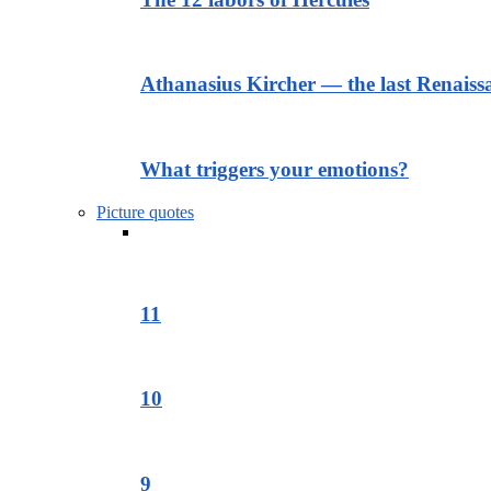
Athanasius Kircher — the last Renais
What triggers your emotions?
Picture quotes
11
10
9