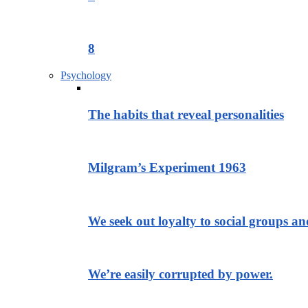
8
Psychology
The habits that reveal personalities
Milgram’s Experiment 1963
We seek out loyalty to social groups a
We’re easily corrupted by power.