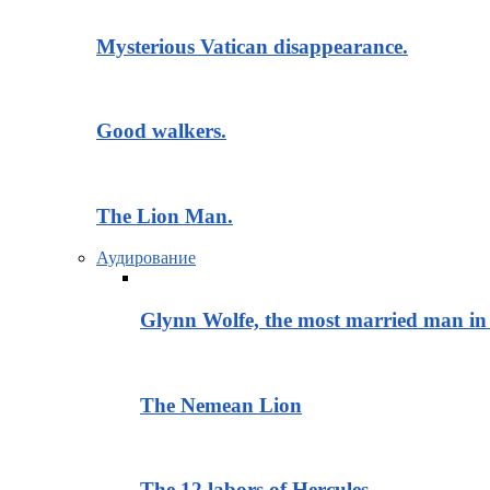
Mysterious Vatican disappearance.
Good walkers.
The Lion Man.
Аудирование
Glynn Wolfe, the most married man in 
The Nemean Lion
The 12 labors of Hercules