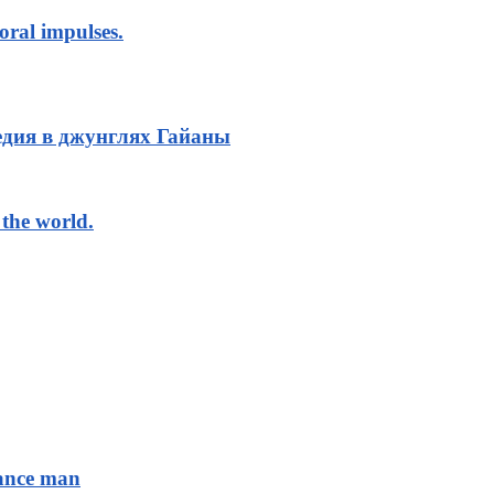
oral impulses.
дия в джунглях Гайаны
the world.
sance man