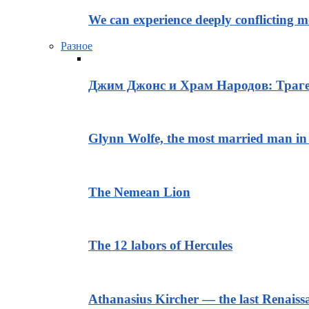
We can experience deeply conflicting m
Разное
Джим Джонс и Храм Народов: Траге
Glynn Wolfe, the most married man in 
The Nemean Lion
The 12 labors of Hercules
Athanasius Kircher — the last Renais