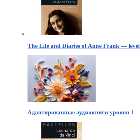
The Life and Diaries of Anne Frank — level
Адаптированные аудиокниги уровня 1