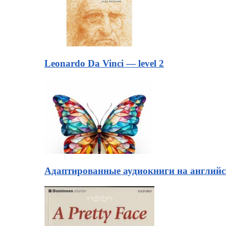
Leonardo Da Vinci — level 2
Адаптированные аудиокниги на английск