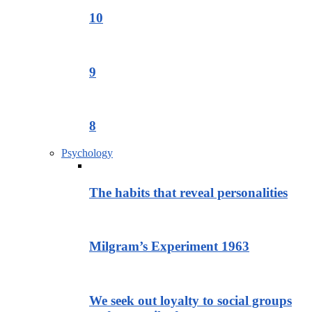
10
9
8
Psychology
The habits that reveal personalities
Milgram’s Experiment 1963
We seek out loyalty to social groups