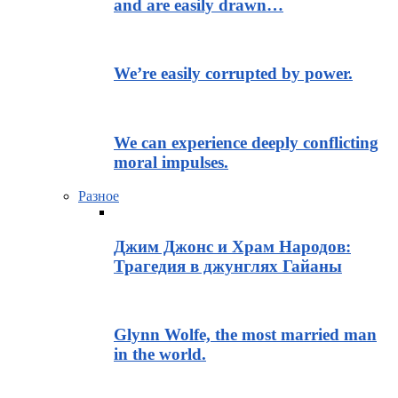
and are easily drawn…
We’re easily corrupted by power.
We can experience deeply conflicting
moral impulses.
Разное
Джим Джонс и Храм Народов:
Трагедия в джунглях Гайаны
Glynn Wolfe, the most married man
in the world.