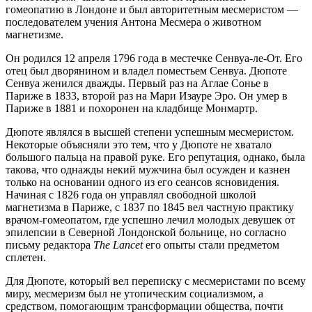
гомеопатию в Лондоне и был авторитетным месмеристом —
последователем учения Антона Месмера о животном
магнетизме.
Он родился 12 апреля 1796 года в местечке Сенвуа-ле-От. Его
отец был дворянином и владел поместьем Сенвуа. Дюпоте
Сенвуа женился дважды. Первый раз на Аглае Сонье в
Париже в 1833, второй раз на Мари Изауре Эро. Он умер в
Париже в 1881 и похоронен на кладбище Монмартр.
Дюпоте являлся в высшей степени успешным месмеристом.
Некоторые объясняли это тем, что у Дюпоте не хватало
большого пальца на правой руке. Его репутация, однако, была
такова, что однажды некий мужчина был осужден и казнен
только на основании одного из его сеансов ясновидения.
Начиная с 1826 года он управлял свободной школой
магнетизма в Париже, с 1837 по 1845 вел частную практику
врачом-гомеопатом, где успешно лечил молодых девушек от
эпилепсии в Северной Лондонской больнице, но согласно
письму редактора
The Lancet
его опыты стали предметом
сплетен.
Для Дюпоте, который вел переписку с месмеристами по всему
миру, месмеризм был не утопическим социализмом, а
средством, помогающим трансформации общества, почти