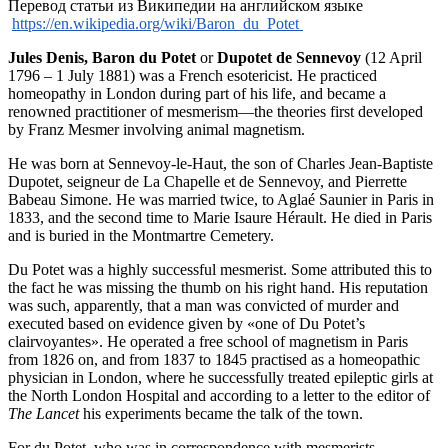
Перевод статьи из Википедии на английском языке
https://en.wikipedia.org/wiki/Baron_du_Potet
Jules Denis, Baron du Potet
or
Dupotet de Sennevoy
(12 April
1796 – 1 July 1881) was a French esotericist. He practiced
homeopathy in London during part of his life, and became a
renowned practitioner of mesmerism—the theories first developed
by Franz Mesmer involving animal magnetism.
He was born at Sennevoy-le-Haut, the son of Charles Jean-Baptiste
Dupotet, seigneur de La Chapelle et de Sennevoy, and Pierrette
Babeau Simone. He was married twice, to Aglaé Saunier in Paris in
1833, and the second time to Marie Isaure Hérault. He died in Paris
and is buried in the Montmartre Cemetery.
Du Potet was a highly successful mesmerist. Some attributed this to
the fact he was missing the thumb on his right hand. His reputation
was such, apparently, that a man was convicted of murder and
executed based on evidence given by «one of Du Potet’s
clairvoyantes». He operated a free school of magnetism in Paris
from 1826 on, and from 1837 to 1845 practised as a homeopathic
physician in London, where he successfully treated epileptic girls at
the North London Hospital and according to a letter to the editor of
The Lancet
his experiments became the talk of the town.
For du Potet, who was in correspondence with mesmerists