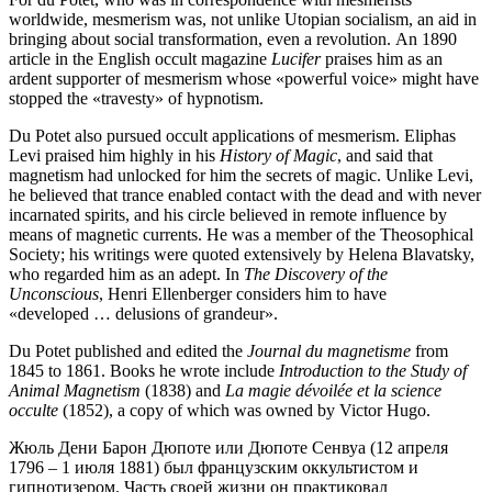
worldwide, mesmerism was, not unlike Utopian socialism, an aid in
bringing about social transformation, even a revolution. An 1890
article in the English occult magazine
Lucifer
praises him as an
ardent supporter of mesmerism whose «powerful voice» might have
stopped the «travesty» of hypnotism.
Du Potet also pursued occult applications of mesmerism. Eliphas
Levi praised him highly in his
History of Magic
, and said that
magnetism had unlocked for him the secrets of magic. Unlike Levi,
he believed that trance enabled contact with the dead and with never
incarnated spirits, and his circle believed in remote influence by
means of magnetic currents. He was a member of the Theosophical
Society; his writings were quoted extensively by Helena Blavatsky,
who regarded him as an adept. In
The Discovery of the
Unconscious
, Henri Ellenberger considers him to have
«developed … delusions of grandeur».
Du Potet published and edited the
Journal du magnetisme
from
1845 to 1861. Books he wrote include
Introduction to the Study of
Animal Magnetism
(1838) and
La magie dévoilée et la science
occulte
(1852), a copy of which was owned by Victor Hugo.
Жюль Дени Барон Дюпоте или Дюпоте Сенвуа (12 апреля
1796 – 1 июля 1881) был французским оккультистом и
гипнотизером. Часть своей жизни он практиковал