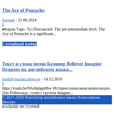
The Ace of Pentacles
Seosaur
-
21.06.2024
0
♦️Карты Таро. Туз Пентаклей. The pre-intermediate level. The
Ace of Pentacles is a significant...
Случайный выбор
Текст и слова песни Беливер Believer Imagine
Dragons на английском языке...
english-teacher.moscow
-
14.12.2019
0
https://youtu.be/9Aebjmgn0bw История написания композиции.
Дэн Рейнольдс, солист группы Imagine...
© 2017-2020 Репетитор английского языка Новогиреево
Москва
БОЛЬШЕ ИСТОРИЙ