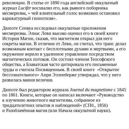
революции. В статье от 1890 года английский оккультный
журнал
Lucifer
восхвалял его, как рьяного поборника
месмеризма, » чей влиятельный голос возможно остановил
карикатурный гипнотизм».
Дюпоте Сенвуа исследовал оккультные приложения
месмеризма. Элиас Леви высоко оценил его в своей книге
История Магии, сказав, что магнетизм открыл для него
секреты магии. В отличии от Леви, он считал, что транс делал
возможным контакт с бесплотными духами и мертвыми, а его
окружение верило в удаленное управление посредством
магнетических потоков. Он состоял членом Теософского
общества, а Блаватская часто цитировала его письменные
труды и считала Посвященным. В своей книге «Открытие
бессознательного» Анри Элленберже утверждал, что у него
развилась мания величия.
Дюпоте был редактором журнала
Journal du magnetisme
с
1845
по 1861. Книги, которые он написал включают «Руководство
к изучению животного магнетизма, собранное из
тридцатилетних опытов и наблюдений» (СПб., 1856)
и Разоблачённая магия (или Начала оккультной науки).